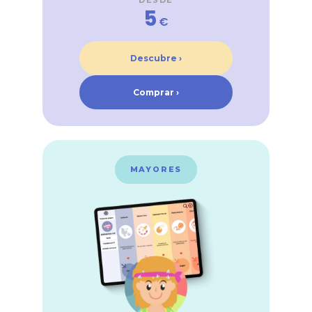
DESDE
5
€
Descubre ›
Comprar ›
MAYORES