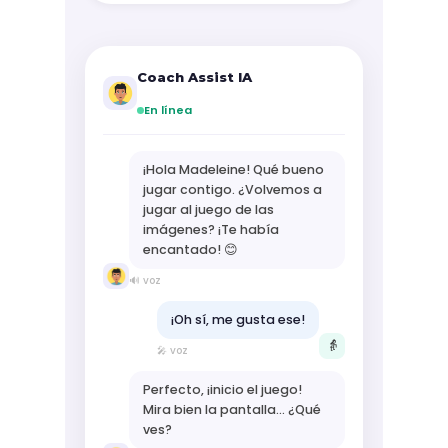
Coach Assist IA
En línea
¡Hola Madeleine! Qué bueno
jugar contigo. ¿Volvemos a
jugar al juego de las
imágenes? ¡Te había
encantado! 😊
🔊 voz
¡Oh sí, me gusta ese!
👵
🎤 voz
Perfecto, ¡inicio el juego!
Mira bien la pantalla... ¿Qué
ves?