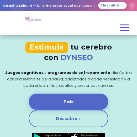
Coach Assist IA
— Un entrenador vocal que juega con tus seres queridos
✕
Descubrir →
Estimula
tu cerebro
con
DYNSEO
Juegos cognitivos
y
programas de entrenamiento
diseñados
con profesionales de la salud, adaptados a cada necesidad y a
cada edad: niños, adultos y personas mayores.
Pide
Descubre ↓