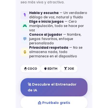
sea más viva y atractiva.
Habla y escucha
— Un verdadero
🎙️
diálogo de voz, natural y fluido
Elige e inicia juegos
— Cero
🎮
manipulación, todo se hace por
voz
Conoce al jugador
— Nombre,
💬
juegos favoritos, enfoque
personalizado
Privacidad respetada
— No se
🔒
almacena nada, todo
permanece en el dispositivo
🐣 COCO
🧠 EDITH
🏋️ JOE
🚀 Descubre el Entrenador
de IA
📩 Pruébalo gratis