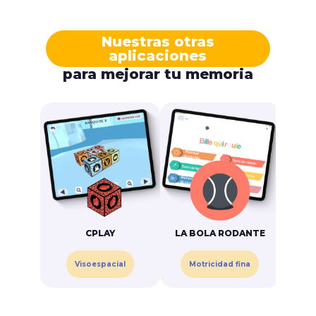
Nuestras otras
aplicaciones
para mejorar tu memoria
CPLAY
LA BOLA RODANTE
MI
Visoespacial
Motricidad fina
C