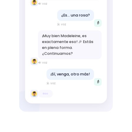
🔊 voz
¿Es... una rosa?
👵
🎤 voz
¡Muy bien Madeleine, es
exactamente eso! 🎉 Estás
en plena forma.
¿Continuamos?
🔊 voz
¡Sí, venga, otro más!
👵
🎤 voz