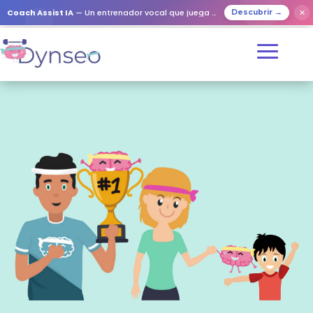
✕
Coach Assist IA
— Un entrenador vocal que juega con tus seres queridos
Descubrir →