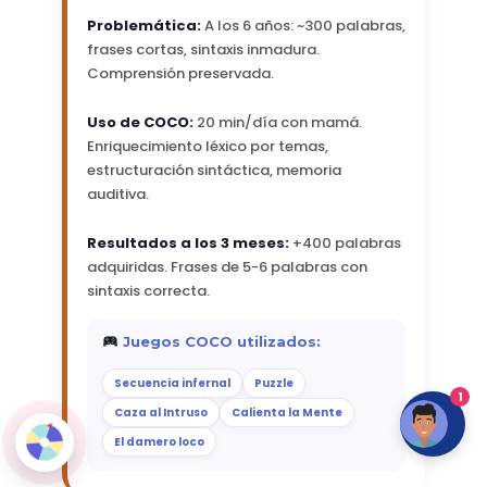
Problemática:
A los 6 años: ~300 palabras,
frases cortas, sintaxis inmadura.
Comprensión preservada.
Uso de COCO:
20 min/día con mamá.
Enriquecimiento léxico por temas,
estructuración sintáctica, memoria
auditiva.
Resultados a los 3 meses:
+400 palabras
adquiridas. Frases de 5-6 palabras con
sintaxis correcta.
Juegos COCO utilizados:
Secuencia infernal
Puzzle
1
Caza al Intruso
Calienta la Mente
El damero loco