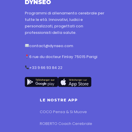
$582.66
DYNSEO
Programmi di allenamento cerebrale per
tutte le età. Innovativi, ludici e
personalizzati, progettati con
professionisti della salute.
contact@dynseo.com
6 rue du docteur Finlay 75015 Parigi
+33 9 66 93 84 22
LE NOSTRE APP
COCO Pensa & Si Muove
ROBERTO Coach Cerebrale