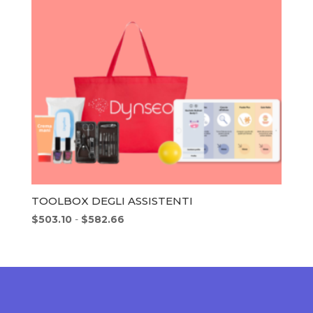
TOOLBOX DEGLI ASSISTENTI
Fascia
$
503.10
-
$
582.66
di
prezzo:
da
$503.10
a