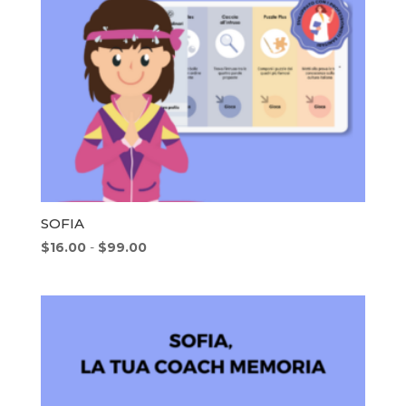
SOFIA
Fascia
$
16.00
-
$
99.00
di
prezzo:
da
$16.00
a
$99.00