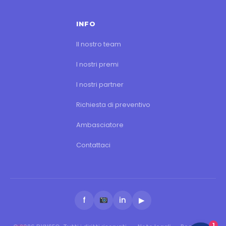
INFO
Il nostro team
I nostri premi
I nostri partner
Richiesta di preventivo
Ambasciatore
Contattaci
f
in
▶
1