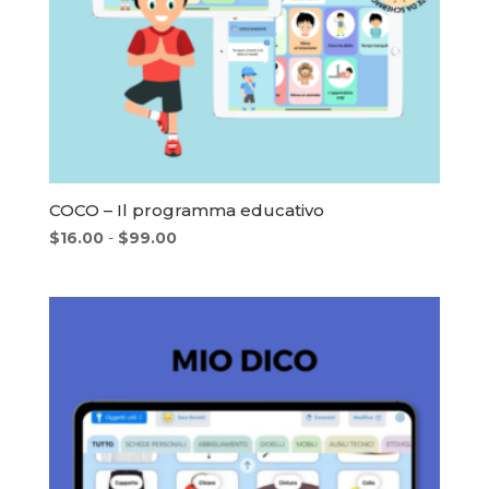
COCO – Il programma educativo
Fascia
$
16.00
-
$
99.00
di
prezzo:
da
$16.00
a
$99.00