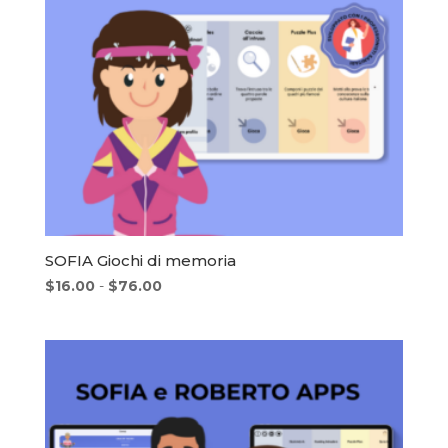
SOFIA Giochi di memoria
Fascia
$
16.00
-
$
76.00
di
prezzo:
da
$16.00
a
$76.00