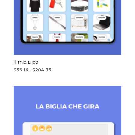
Il mio Dico
Fascia
$
56.16
-
$
204.75
di
prezzo:
da
$56.16
a
$204.75