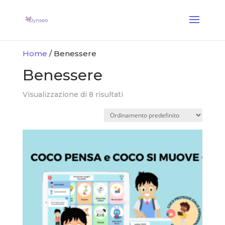
Coach Assist IA
— Un coach vocale che gioca con i tuoi cari
✕
Scopri →
Home
/ Benessere
Benessere
Visualizzazione di 8 risultati