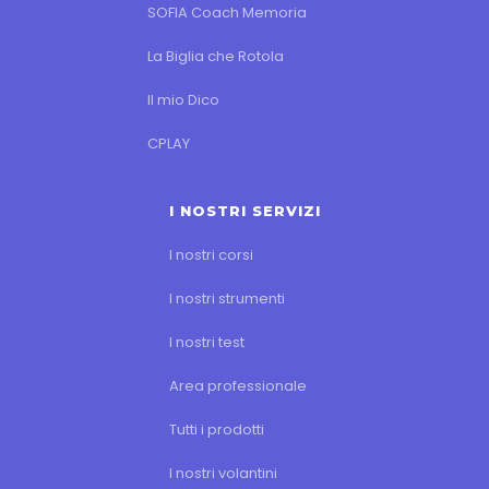
SOFIA Coach Memoria
La Biglia che Rotola
Il mio Dico
CPLAY
I NOSTRI SERVIZI
I nostri corsi
I nostri strumenti
I nostri test
Area professionale
Tutti i prodotti
I nostri volantini