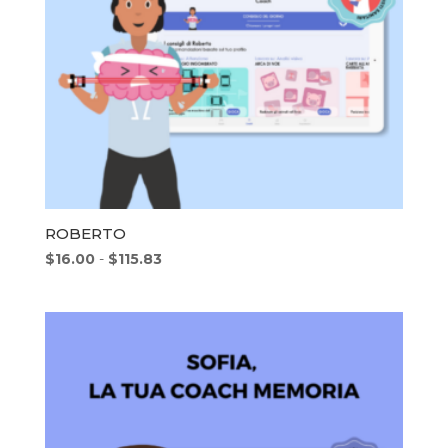
ROBERTO
Fascia
$
16.00
-
$
115.83
di
prezzo:
da
$16.00
a
$115.83