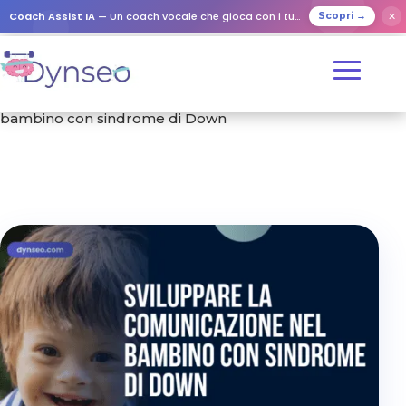
Coach Assist IA
— Un coach vocale che gioca con i tuoi cari
✕
Scopri →
Home
/
Formazione
/ Sviluppare la comunicazione nel
bambino con sindrome di Down