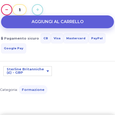
−
+
Sviluppare
la
AGGIUNGI AL CARRELLO
comunicazione
nel
🔒 Pagamento sicuro
CB
Visa
Mastercard
PayPal
bambino
con
Google Pay
sindrome
di
Down
Sterline Britanniche
(£) - GBP
quantità
Categoria:
Formazione