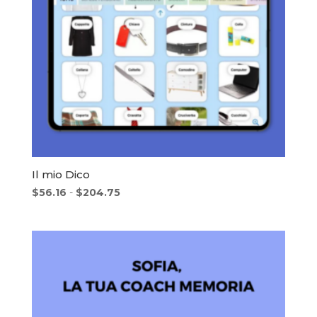
Il mio Dico
Fascia
$
56.16
-
$
204.75
di
prezzo:
da
$56.16
a
$204.75