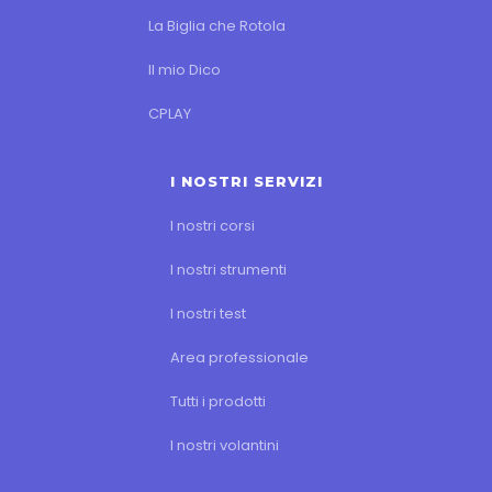
La Biglia che Rotola
Il mio Dico
CPLAY
I NOSTRI SERVIZI
I nostri corsi
I nostri strumenti
I nostri test
Area professionale
Tutti i prodotti
I nostri volantini