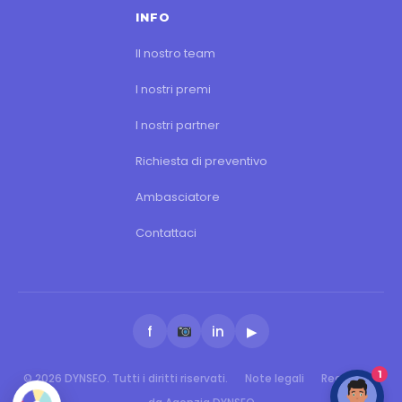
INFO
Il nostro team
I nostri premi
I nostri partner
Richiesta di preventivo
Ambasciatore
Contattaci
f
in
▶
1
© 2026 DYNSEO. Tutti i diritti riservati.
Note legali
Realizzato