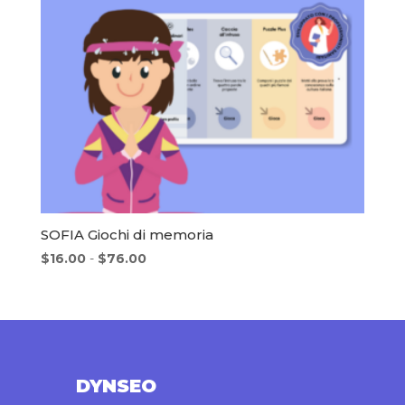
SOFIA Giochi di memoria
Fascia
$
16.00
-
$
76.00
di
prezzo:
da
$16.00
a
$76.00
DYNSEO