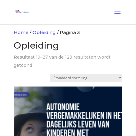
AI Assist Coach
— Een stemcoach die met je dierbaren speelt
✕
Ontdekken →
Home
/
Opleiding
/ Pagina 3
Opleiding
Resultaat 19–27 van de 128 resultaten wordt
getoond