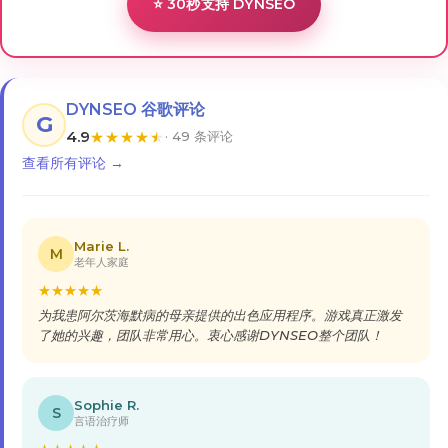
⭐ 30秒支持 DYNSEO
DYNSEO 谷歌评论
G
4.9
★
★
★
★
★
· 49 条评论
查看所有评论 →
Marie L.
M
老年人家庭
★
★
★
★
★
为我患阿尔茨海默病的母亲提供的出色应用程序。游戏真正激发
了她的兴趣，团队非常用心。衷心感谢DYNSEO整个团队！
Sophie R.
S
言语治疗师