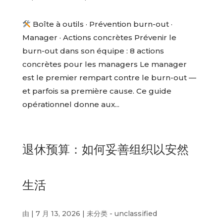
Boîte à outils · Prévention burn-out ·
Manager · Actions concrètes Prévenir le
burn-out dans son équipe : 8 actions
concrètes pour les managers Le manager
est le premier rempart contre le burn-out —
et parfois sa première cause. Ce guide
opérationnel donne aux...
退休预算：如何妥善组织以安然
生活
由
|
7 月 13, 2026
|
未分类 - unclassified