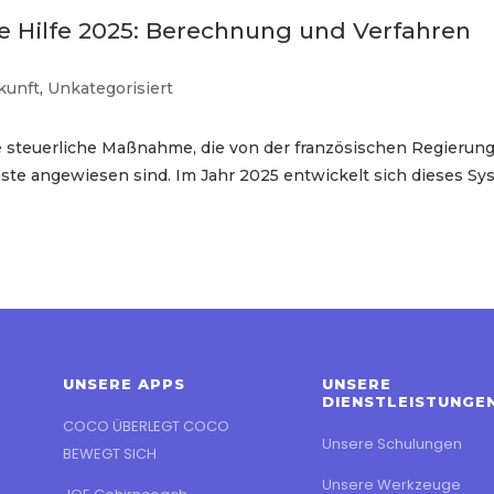
he Hilfe 2025: Berechnung und Verfahren
kunft
,
Unkategorisiert
ine steuerliche Maßnahme, die von der französischen Regierun
enste angewiesen sind. Im Jahr 2025 entwickelt sich dieses S
UNSERE APPS
UNSERE
DIENSTLEISTUNGE
COCO ÜBERLEGT COCO
Unsere Schulungen
BEWEGT SICH
Unsere Werkzeuge