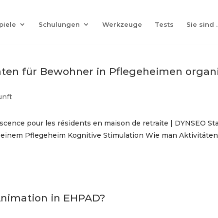
ssist-Coach
— Ein Sprach-Coach, der mit Ihren Lieben spielt
piele
Schulungen
Werkzeuge
Tests
Sie sind 
ten für Bewohner in Pflegeheimen organi
unft
cence pour les résidents en maison de retraite | DYNSEO Star
in einem Pflegeheim Kognitive Stimulation Wie man Aktivitäte
 Animation in EHPAD?