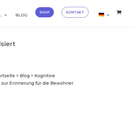
✕
Entdecken →
SHOP
KONTAKT
…
BLOG
siert
tseite > Blog > Kognitive
n zur Erinnerung für die Bewohner