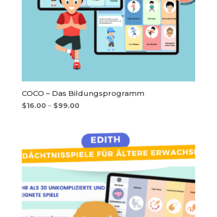
COCO – Das Bildungsprogramm
Preisspanne:
$
16.00
–
$
99.00
$16.00
bis
$99.00