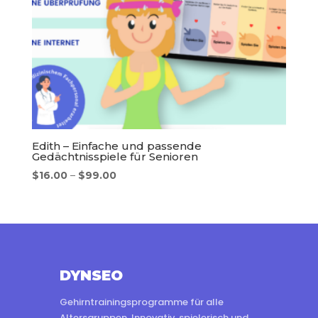
Edith – Einfache und passende
Gedächtnisspiele für Senioren
Preisspanne:
$
16.00
–
$
99.00
$16.00
bis
$99.00
DYNSEO
Gehirntrainingsprogramme für alle
Altersgruppen. Innovativ, spielerisch und