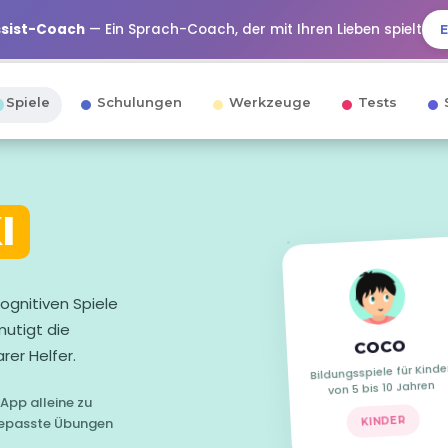
ssist-Coach
— Ein Sprach-Coach, der mit Ihren Lieben spielt
Spiele
Schulungen
Werkzeuge
Tests
I
 kognitiven Spiele
rmutigt die
COCO
rer Helfer.
Bildungsspiele für Kinde
von 5 bis 10 Jahren
 App alleine zu
KINDER
ngepasste Übungen