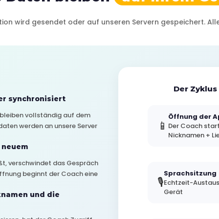
ion wird gesendet oder auf unseren Servern gespeichert. Alles
Der Zyklus
er synchronisiert
bleiben vollständig auf dem
Öffnung der 
📱
tdaten werden an unsere Server
Der Coach start
Nicknamen + Lie
n neuem
eßt, verschwindet das Gespräch
Sprachsitzung
Öffnung beginnt der Coach eine
🎙️
Echtzeit-Austaus
Gerät
knamen und die