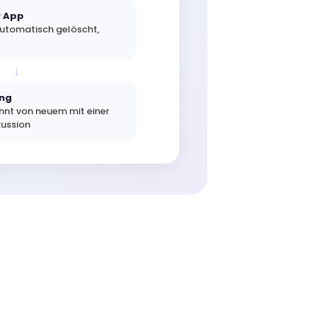
r App
utomatisch gelöscht,
↓
ung
nnt von neuem mit einer
kussion