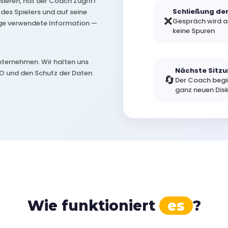
ieren, hat der Coach Zugriff
Schließung de
es Spielers und auf seine
❌
Gespräch wird a
nzige verwendete Information —
keine Spuren
nternehmen. Wir halten uns
Nächste Sitz
O und den Schutz der Daten
🔄
Der Coach begi
ganz neuen Dis
Wie funktioniert
es
?