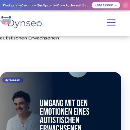
KI-Assist-Coach
— Ein Sprach-Coach, der mit Ihren Lieben spielt
✕
Entdecken →
Start
/
Schulungen
/ Umgang mit den Emotionen eines
autistischen Erwachsenen