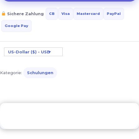
Emotionen
Sichere Zahlung
CB
Visa
Mastercard
PayPal
eines
autistischen
Google Pay
Erwachsenen
Menge
US-Dollar ($) - USD
Kategorie:
Schulungen