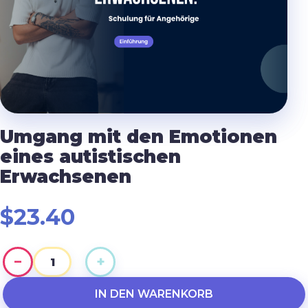
Umgang mit den Emotionen
eines autistischen
Erwachsenen
$
23.40
−
+
Umgang
mit
IN DEN WARENKORB
den