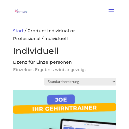
KI-Assist-Coach
— Ein Sprach-Coach, der mit Ihren Lieben spielt
✕
Entdecken →
Start
/ Product Individual or
Professional / Individuell
Individuell
Lizenz für Einzelpersonen
Einzelnes Ergebnis wird angezeigt