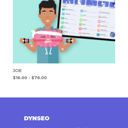
JOE
Preisspanne:
$
16.00
–
$
76.00
$16.00
bis
$76.00
DYNSEO