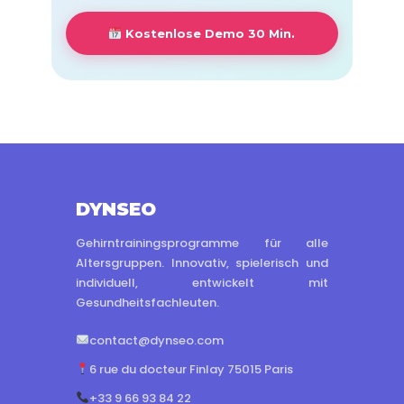
Kostenlose Demo 30 Min.
DYNSEO
Gehirntrainingsprogramme für alle
Altersgruppen. Innovativ, spielerisch und
individuell, entwickelt mit
Gesundheitsfachleuten.
contact@dynseo.com
6 rue du docteur Finlay 75015 Paris
+33 9 66 93 84 22