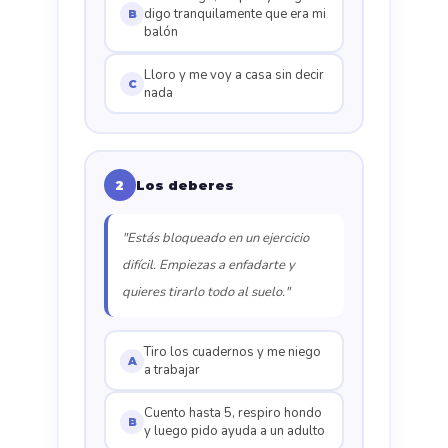
digo tranquilamente que era mi
B
balón
Lloro y me voy a casa sin decir
C
nada
Los deberes
2
"Estás bloqueado en un ejercicio
difícil. Empiezas a enfadarte y
quieres tirarlo todo al suelo."
Tiro los cuadernos y me niego
A
a trabajar
Cuento hasta 5, respiro hondo
B
y luego pido ayuda a un adulto