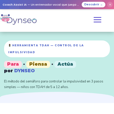
Coach Assist IA
— Un entrenador vocal que juega con tus seres queridos
✕
Descubrir →
HERRAMIENTA TDAH — CONTROL DE LA
IMPULSIVIDAD
Para
·
Piensa
·
Actúa
por
DYNSEO
El método del semáforo para controlar la impulsividad en 3 pasos
simples — niños con TDAH de 5 a 12 años.