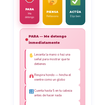
PARA
PIENSA
ACTÚA
Me
Reflexiono
Elijo bien
detengo
PARA — Me detengo
inmediatamente
Levanta la mano o haz una
señal para mostrar que te
detienes
Respira hondo — hincha el
vientre como un globo
Cuenta hasta 5 en tu cabeza
antes de hacer nada