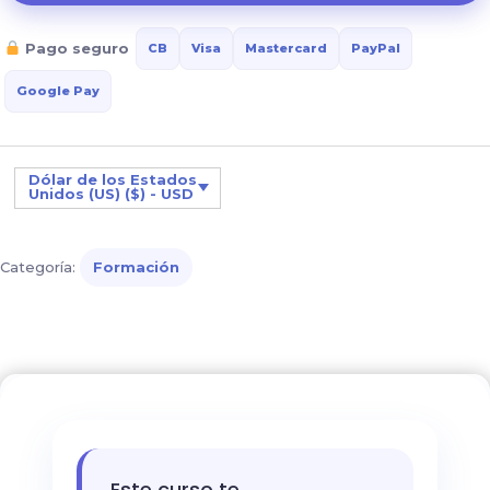
niño
Pago seguro
CB
Visa
Mastercard
PayPal
con
autismo:
Google Pay
claves
y
soluciones
Dólar de los Estados
Unidos (US) ($) - USD
para
la
vida
Categoría:
Formación
cotidiana
cantidad
Este curso te