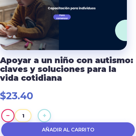
Apoyar a un niño con autismo:
claves y soluciones para la
vida cotidiana
$
23.40
−
+
Apoyar
a
AÑADIR AL CARRITO
un