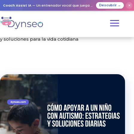
Coach Assist IA
— Un entrenador vocal que juega con tus seres queridos
✕
Descubrir →
Inicio
/
Formación
/ Apoyar a un niño con autismo: claves
y soluciones para la vida cotidiana