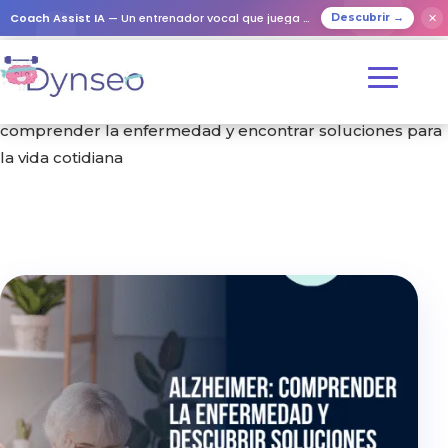
Coach Assist IA
— Un entrenador vocal que juega con tus seres queridos
✕
Descubrir →
Inicio
/
Formación
/ Enfermedad de Alzheimer:
comprender la enfermedad y encontrar soluciones para
la vida cotidiana