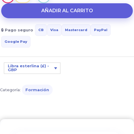
Enfermedad
de
AÑADIR AL CARRITO
Alzheimer:
comprender
🔒 Pago seguro
CB
Visa
Mastercard
PayPal
la
enfermedad
Google Pay
y
encontrar
soluciones
Libra esterlina (£) -
GBP
para
la
vida
Categoría:
Formación
cotidiana
cantidad