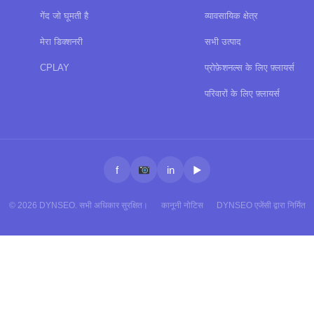
गेंद जो घूमती है
व्यावसायिक क्षेत्र
मेरा डिक्शनरी
सभी उत्पाद
CPLAY
प्रोफ़ेशनल्स के लिए फ़्लायर्स
परिवारों के लिए फ़्लायर्स
f
in
▶
© 2026 DYNSEO. सभी अधिकार सुरक्षित।
कानूनी नोटिस
DYNSEO एजेंसी द्वारा निर्मित