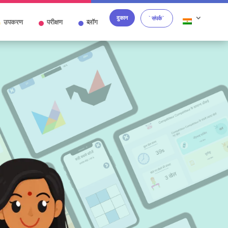
दुकान
`संपर्क`
उपकरण
परीक्षण
ब्लॉग