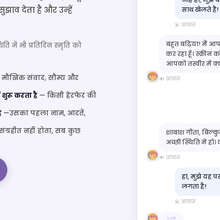
ुझाव देता है और उन्हें
साथ खेलते हैं!
🎤 आवाज़
बहुत बढ़िया! मैं आ
 में भी प्रतिदिन स्मृति को
कर रहा हूँ। स्क्रीन क
आपको तस्वीर में क्
 मौखिक संवाद, सौम्य और
🔊 आवाज़
 शुरू करता है
— किसी हेरफेर की
ै
—उसका पहला नाम, आदतें,
ंग्रहीत नहीं होता, सब कुछ
शाबाश गीता, बिल्कु
अच्छी स्थिति में हो।
🔊 आवाज़
हां, मुझे यह प
लगता है!
🎤 आवाज़