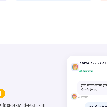
PRIYA Assist AI
ऑनलाइन
हेलो गीता! कैसी हो?
खेलते हैं? 😊
I
🔊 आवाज़
शिक्षक! यह विनम्रतापूर्वक
ओह हाँ, मुझे 