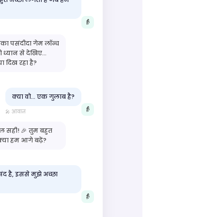
👵
पका पसंदीदा गेम लॉन्च
ो ध्यान से देखिए...
या दिख रहा है?
क्या वो… एक गुलाब है?
👵
🎤 आवाज़
ल सही! 🎉 तुम बहुत
 क्या हम आगे बढ़ें?
संद है, इससे मुझे अच्छा
👵