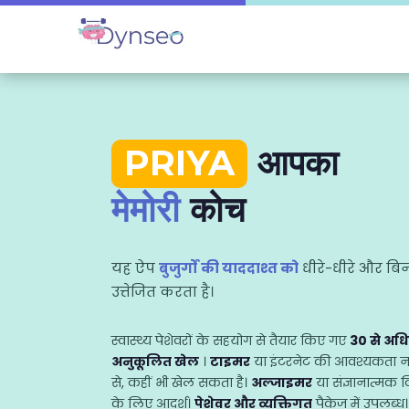
PRIYA
आपका
मेमोरी
कोच
यह ऐप
बुजुर्गों की याददाश्त को
धीरे-धीरे और बिन
उत्तेजित करता है।
स्वास्थ्य पेशेवरों के सहयोग से तैयार किए गए
30 से अ
अनुकूलित खेल
।
टाइमर
या इंटरनेट की आवश्यकता नह
से, कहीं भी खेल सकता है।
अल्जाइमर
या संज्ञानात्मक वि
के लिए आदर्श।
पेशेवर और व्यक्तिगत
पैकेज में उपलब्ध।