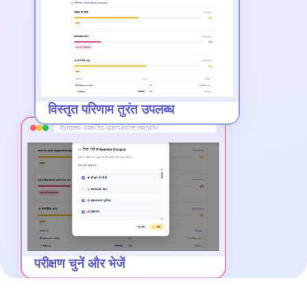
विस्तृत परिणाम तुरंत उपलब्ध
dynseo.com/hi/pariksha-manch/
परीक्षण चुनें और भेजें