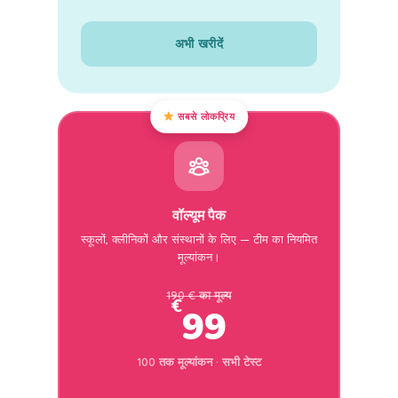
अभी खरीदें
सबसे लोकप्रिय
वॉल्यूम पैक
स्कूलों, क्लीनिकों और संस्थानों के लिए — टीम का नियमित
मूल्यांकन।
190 € का मूल्य
€
99
100 तक मूल्यांकन · सभी टेस्ट