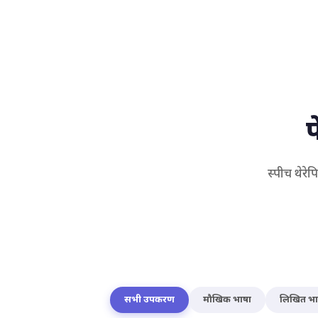
प
स्पीच थेरे
सभी उपकरण
मौखिक भाषा
लिखित भा