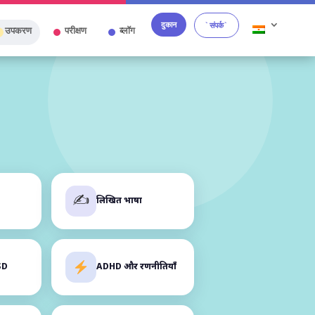
दुकान
`संपर्क`
उपकरण
परीक्षण
ब्लॉग
✍️
लिखित भाषा
SD
ADHD और रणनीतियाँ