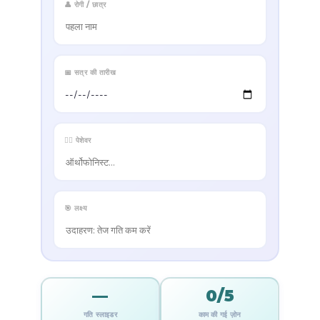
👤 रोगी / छात्र
📅 सत्र की तारीख
👩‍⚕️ पेशेवर
🎯 लक्ष्य
—
0/5
गति स्लाइडर
काम की गई ज़ोन