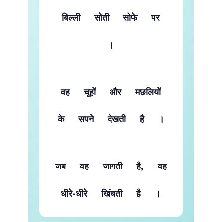
बिल्ली
सोती
सोफे
पर
।
वह
चूहों
और
मछलियों
के
सपने
देखती
है
।
जब
वह
जागती
है,
वह
धीरे-धीरे
खिंचती
है
।