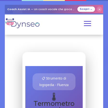
Coach Assist IA
— Un coach vocale che gioca con i tuoi cari
✕
Scopri →
📋 Strumento di
logopedia - Fluenza
🌡️
Termometro