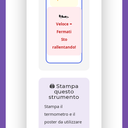
🏎️
Veloce =
Fermati
Sto
rallentando!
🖨️ Stampa
questo
strumento
Stampa il
termometro e il
poster da utilizzare