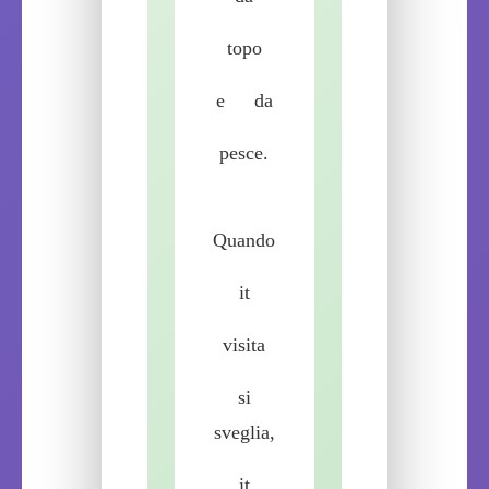
topo
e
da
pesce.
Quando
it
visita
si
sveglia,
it