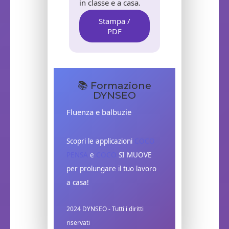
in classe e a casa.
Stampa /
PDF
📚 Formazione
DYNSEO
Fluenza e balbuzie
Scopri le applicazioni
COCO
PENSA
e
COCO
SI MUOVE
per prolungare il tuo lavoro
a casa!
2024 DYNSEO - Tutti i diritti
riservati