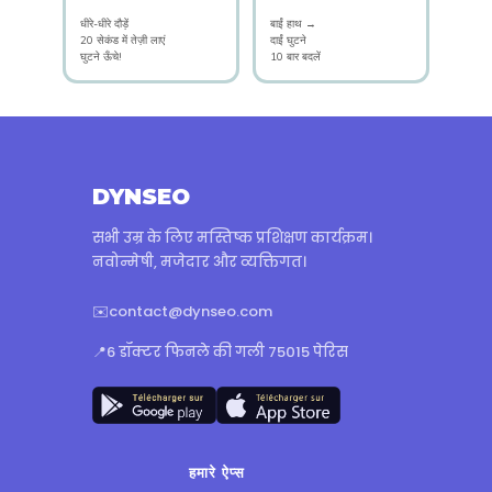
धीरे-धीरे दौड़ें
बाईं हाथ →
20 सेकंड में तेज़ी लाएं
दाईं घुटने
घुटने ऊँचे!
10 बार बदलें
DYNSEO
सभी उम्र के लिए मस्तिष्क प्रशिक्षण कार्यक्रम।
नवोन्मेषी, मजेदार और व्यक्तिगत।
✉️
contact@dynseo.com
📍
6 डॉक्टर फिनले की गली 75015 पेरिस
हमारे ऐप्स