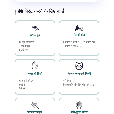
🖨️ प्रिंट करने के लिए कार्ड
🦘
🌬️
कंगारू कूद
गेंद की सांस
10 कूद जगह पर
4 सेकंड में सांस लें — 2 सेकंड रोकें
5 तारे के कूद
6 सेकंड में छोड़ें × 5
5 छोटे कूद
✋
🐱
चतुर अंगुलियाँ
खिंचाव करने वाली बिल्ली
हर अंगुली को छूएं
4 पैरों पर
अंगूठे से
पीठ को खोदें और फिर गोल करें × 5
तेज़ी से!
🏃
🤚
जगह पर दौड़ना
हाथ-घुटना क्रॉस