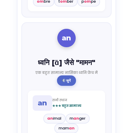
om
bre
t
om
ber
p
om
pe
an
ध्वनि [ɑ̃] जैसे "मामन"
एक बहुत सामान्य नासिका ध्वनि फ्रेंच में
सुनें
सभी स्थान
an
★★★ बहुत सामान्य
an
imal
m
an
ger
mam
an