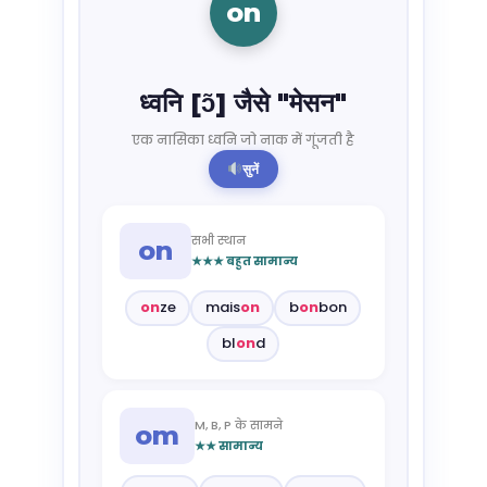
on
ध्वनि [ɔ̃] जैसे "मेसन"
एक नासिका ध्वनि जो नाक में गूंजती है
सुनें
सभी स्थान
on
★★★ बहुत सामान्य
on
ze
mais
on
b
on
bon
bl
on
d
M, B, P के सामने
om
★★ सामान्य