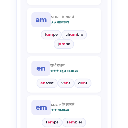
M, B, P के सामने
am
★★ सामान्य
l
am
pe
ch
am
bre
j
am
be
सभी स्थान
en
★★★ बहुत सामान्य
en
fant
v
en
t
d
en
t
M, B, P के सामने
em
★★ सामान्य
t
em
ps
s
em
bler