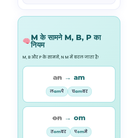
M के सामने M, B, P का
नियम
M, B और P के सामने, N M में बदल जाता है!
an
→
am
ल
am
पे
च
am
बर
on
→
om
त
om
बर
प
om
मे