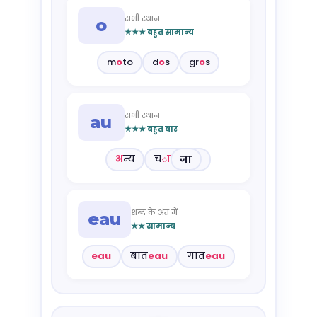
सभी स्थान
o
★★★ बहुत सामान्य
m
o
to
d
o
s
gr
o
s
सभी स्थान
au
★★★ बहुत बार
अ
न्य
च
ा
ज
शब्द के अंत में
eau
★★ सामान्य
eau
बात
eau
गात
eau