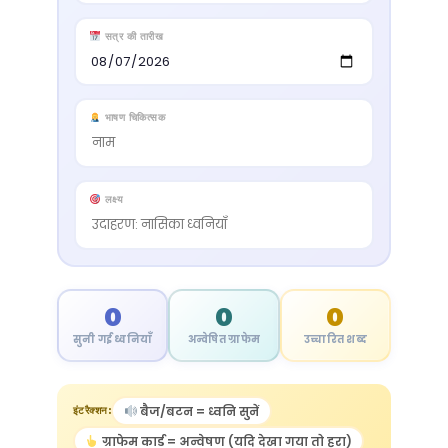
सत्र की तारीख
भाषण चिकित्सक
लक्ष्य
0
0
0
सुनी गई ध्वनियाँ
अन्वेषित ग्राफेम
उच्चारित शब्द
बैज/बटन = ध्वनि सुनें
इंटरैक्शन:
ग्राफेम कार्ड = अन्वेषण (यदि देखा गया तो हरा)