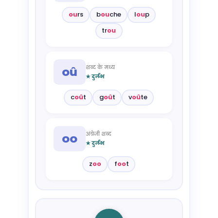
ou
rs
b
ou
che
l
ou
p
tr
ou
शब्द के मध्य
oû
★ दुर्लभ
c
oû
t
g
oû
t
v
oû
te
अंग्रेजी शब्द
oo
★ दुर्लभ
z
oo
f
oo
t