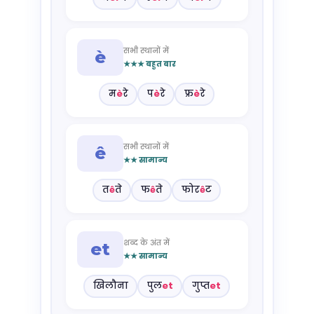
सभी स्थानों में
è
★★★ बहुत बार
म
è
रे
प
è
रे
फ्र
è
रे
सभी स्थानों में
ê
★★ सामान्य
त
ê
ते
फ
ê
ते
फोर
ê
ट
शब्द के अंत में
et
★★ सामान्य
खिलौना
पुल
et
गुप्त
et