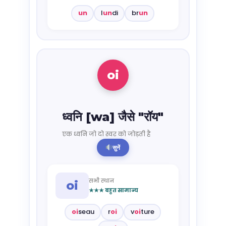
un
l
un
di
br
un
oi
ध्वनि [wa] जैसे "रॉय"
एक ध्वनि जो दो स्वर को जोड़ती है
सुनें
सभी स्थान
oi
★★★ बहुत सामान्य
oi
seau
r
oi
v
oi
ture