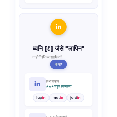
in
ध्वनि [ɛ̃] जैसे "लापिन"
कई विभिन्न ग्राफियाँ
सुनें
सभी स्थान
in
★★★ बहुत सामान्य
lap
in
mat
in
jard
in