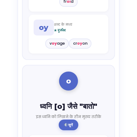
fr
oi
d
शब्द के मध्य
oy
★ दुर्लभ
v
oy
age
cr
oy
on
o
ध्वनि [o] जैसे "बातो"
इस ध्वनि को लिखने के तीन मुख्य तरीके
सुनें