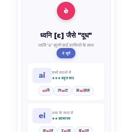
è
ध्वनि [ɛ] जैसे "दूध"
ध्वनि "è" खुली कई ग्राफियों के साथ
सुनें
सभी स्थानों में
ai
★★★ बहुत बार
ai
ले
ल
ai
ट
म
ai
सन
शब्द के मध्य में
ei
★★ सामान्य
न
ei
ज
र
ei
न
ब
ei
ज