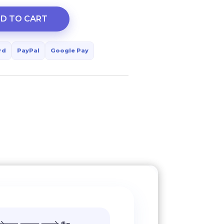
D TO CART
rd
PayPal
Google Pay