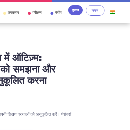
दुकान
`संपर्क`
उपकरण
परीक्षण
ब्लॉग
में ऑटिज़्म:
ल को समझना और
नुकूलित करना
नी शिक्षण प्रथाओं को अनुकूलित करें। पेशेवरों