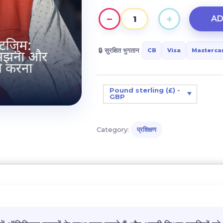
−
+
AD
कॉलेज
और
हाई
🔒 सुरक्षित भुगतान
CB
Visa
Masterca
स्कूल
में
ऑटिज़्म:
Pound sterling (£) -
GBP
ऑटिस्टिक
प्रोफाइल
को
Category:
प्रशिक्षण
समझना
और
अपनी
प्रथाओं
को
अनुकूलित
करना