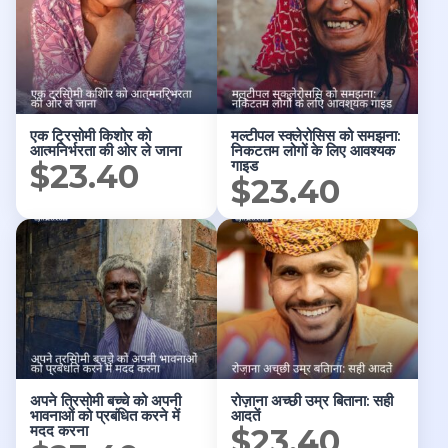
एक ट्रिसोमी किशोर को
मल्टीपल स्क्लेरोसिस को समझना:
आत्मनिर्भरता की ओर ले जाना
निकटतम लोगों के लिए आवश्यक
गाइड
$
23.40
$
23.40
अपने त्रिसोमी बच्चे को अपनी
रोज़ाना अच्छी उम्र बिताना: सही
भावनाओं को प्रबंधित करने में
आदतें
मदद करना
$
23.40