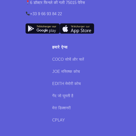
6 डॉक्टर फिनले की गली 75015 पेरिस
+33 9 66 93 84 22
हमारे ऐप्स
COCO सोचें और चलें
JOE मस्तिष्क कोच
EDITH मेमोरी कोच
गेंद जो घूमती है
मेरा डिक्शनरी
CPLAY