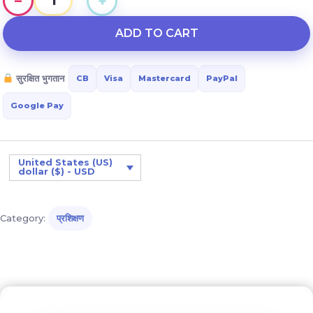
−
+
छात्र
TDAH:
ADD TO CART
कक्षा
में
सुरक्षित भुगतान
CB
Visa
Mastercard
PayPal
आवेग
और
Google Pay
विरोध
को
प्रबंधित
United States (US)
dollar ($) - USD
करने
के
लिए
Category:
प्रशिक्षण
उन्नत
रणनीतियाँ
quantity