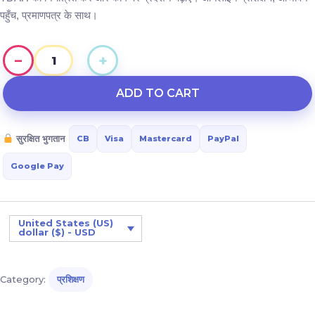
पहुँच, प्रमाणपत्र के साथ।
−
+
मैं
काम
ADD TO CART
पर
टीडीएएच
सुरक्षित भुगतान
CB
Visa
Mastercard
PayPal
(ट्रांसडायग्नोस्टिक
अटेंशन
Google Pay
डेफिसिट
हाइपरएक्टिविटी
डिसऑर्डर)
United States (US)
dollar ($) - USD
से
जूझ
रहा
Category:
प्रशिक्षण
हूँ: