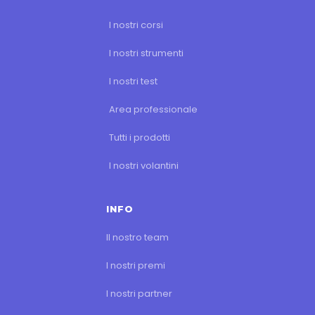
I nostri corsi
I nostri strumenti
I nostri test
Area professionale
Tutti i prodotti
I nostri volantini
INFO
Il nostro team
I nostri premi
I nostri partner