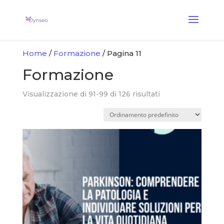
Coach Assist IA
— Un coach vocale che gioca con i tuoi cari
✕
Scopri →
Home
/
Formazione
/ Pagina 11
Formazione
Visualizzazione di 91-99 di 126 risultati