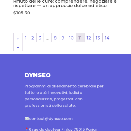
Rifiuto delle cure: comprendere, negoziare e
rispettare — un approccio dolce ed etico
$
105.30
←
1
2
3
…
8
9
10
11
12
13
14
→
DYNSEO
Programmi di allenamento cerebrale per
tutte le età. Innovativi, ludici e
personalizzati, progettati con
professionisti della salute.
contact@dynseo.com
6 rue du docteur Finlay 75015 Parigi