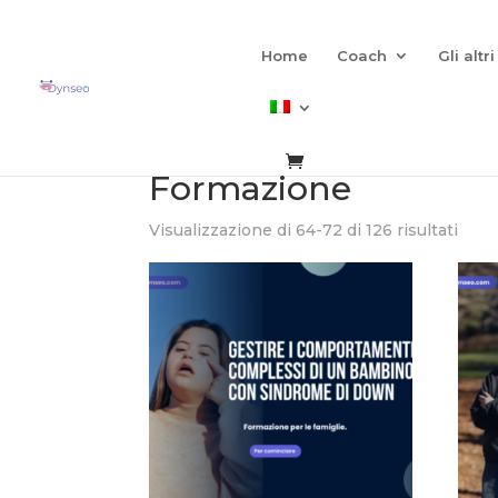
NUOVO
Home
Coach
Gli altr
Home
/
Formazione
/ Pagina 8
Formazione
Visualizzazione di 64-72 di 126 risultati