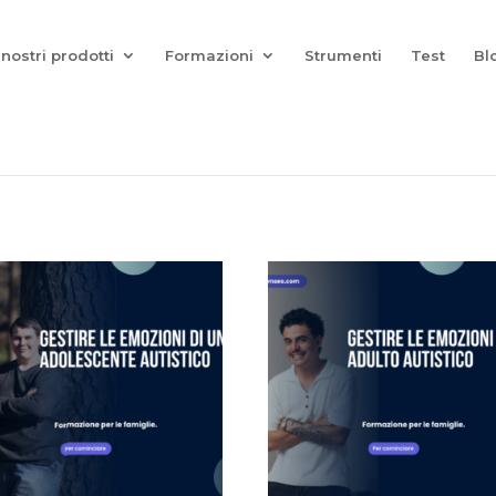
Coach Assist IA
— Un coach vocale che gioca con i tuoi cari
i nostri prodotti
Formazioni
Strumenti
Test
Bl