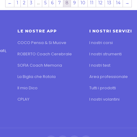
←
1
2
3
…
5
6
7
8
9
10
11
12
13
14
→
LE NOSTRE APP
I NOSTRI SERVIZI
COCO Pensa & Si Muove
I nostri corsi
ati,
ROBERTO Coach Cerebrale
I nostri strumenti
SOFIA Coach Memoria
I nostri test
La Biglia che Rotola
Area professionale
Il mio Dico
Tutti i prodotti
CPLAY
I nostri volantini