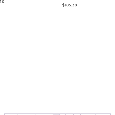
.40
$
105.30