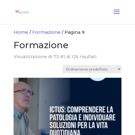
Coach Assist IA
— Un coach vocale che gioca con i tuoi cari
✕
Scopri →
Home
/
Formazione
/ Pagina 9
Formazione
Visualizzazione di 73-81 di 126 risultati