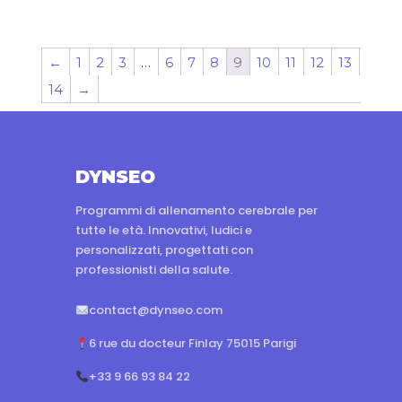
←
1
2
3
…
6
7
8
9
10
11
12
13
14
→
DYNSEO
Programmi di allenamento cerebrale per
tutte le età. Innovativi, ludici e
personalizzati, progettati con
professionisti della salute.
contact@dynseo.com
6 rue du docteur Finlay 75015 Parigi
+33 9 66 93 84 22