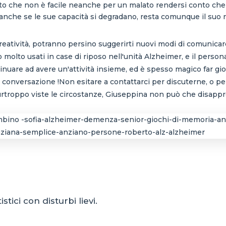
to che non è facile neanche per un malato rendersi conto che s
anche se le sue capacità si degradano, resta comunque il suo 
i creatività, potranno persino suggerirti nuovi modi di comunicare
molto usati in case di riposo nell'unità Alzheimer, e il person
uare ad avere un'attività insieme, ed è spesso magico far gioc
e la conversazione !Non esitare a contattarci per discuterne, o pe
troppo viste le circostanze, Giuseppina non può che disappro
stici con disturbi lievi.