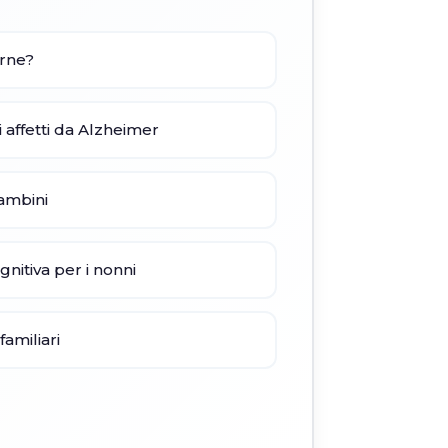
arne?
i affetti da Alzheimer
bambini
gnitiva per i nonni
amiliari