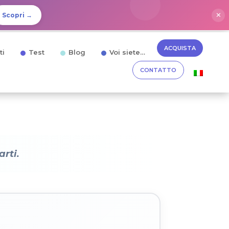
✕
Scopri →
ACQUISTA
ti
Test
Blog
Voi siete…
CONTATTO
rti.