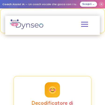
Coach Assist IA
— Un coach vocale che gioca con i tuoi cari
✕
Scopri →
Decodificatore di