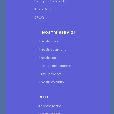
La Biglia che Rotola
Il mio Dico
CPLAY
I NOSTRI SERVIZI
I nostri corsi
I nostri strumenti
I nostri test
Area professionale
Tutti i prodotti
I nostri volantini
INFO
Il nostro team