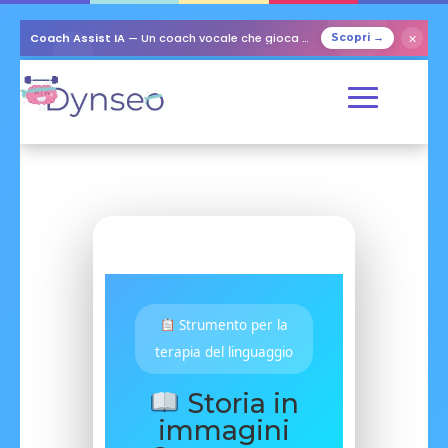
Coach Assist IA
— Un coach vocale che gioca con i tuoi cari
✕
Scopri →
Strumento per la
terapia del linguaggio
Storia in
immagini