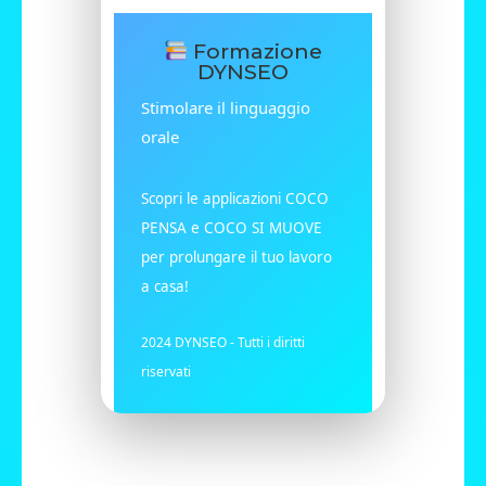
Formazione
DYNSEO
Stimolare il linguaggio
orale
Scopri le applicazioni COCO
PENSA e COCO SI MUOVE
per prolungare il tuo lavoro
a casa!
2024 DYNSEO - Tutti i diritti
riservati