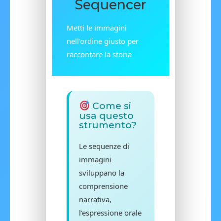
Sequencer
Metti le immagini
nell'ordine giusto per
raccontare la storia
Come si
usa questo
strumento?
Le sequenze di
immagini
sviluppano la
comprensione
narrativa,
l'espressione orale