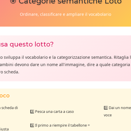
🎯 Categorie semantiche Loto
Ordinare, classificare e ampliare il vocabolario
sa questo lotto?
o sviluppa il vocabolario e la categorizzazione semantica. Ritaglia le
 bambini devono dare un nome all'immagine, dire a quale categoria
ro scheda.
ioco
a scheda di
3️⃣ Dai un nome
2️⃣ Pesca una carta a caso
voce
5️⃣ Il primo a riempire il tabellone =
giusta