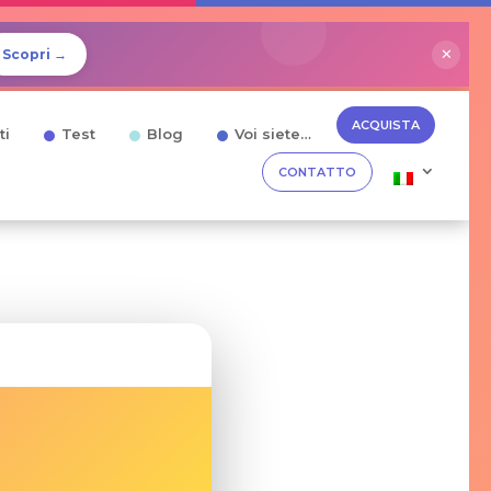
✕
Scopri →
ACQUISTA
ti
Test
Blog
Voi siete…
CONTATTO