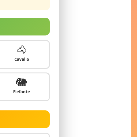
🐴
Cavallo
🐘
Elefante