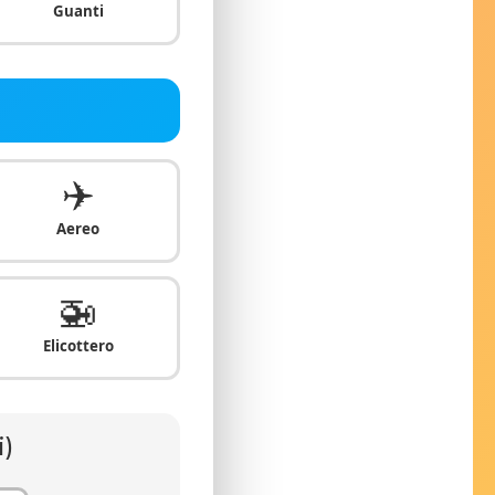
Guanti
✈️
Aereo
🚁
Elicottero
i)