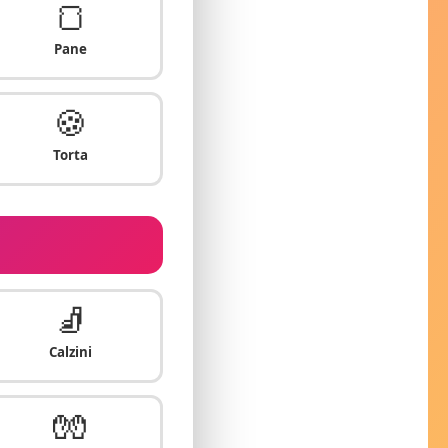
🍞
Pane
🍪
Torta
🧦
Calzini
🧤