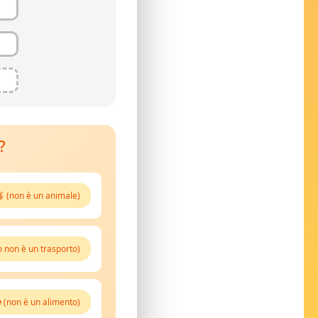
?
🍎 (non è un animale)
o non è un trasporto)
 (non è un alimento)