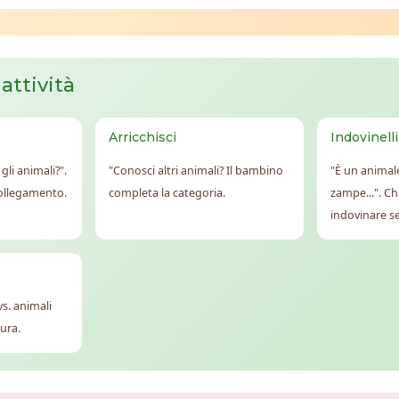
 attività
Arricchisci
Indovinelli
gli animali?".
"Conosci altri animali? Il bambino
"È un animale
collegamento.
completa la categoria.
zampe...". Chi
indovinare s
vs. animali
dura.