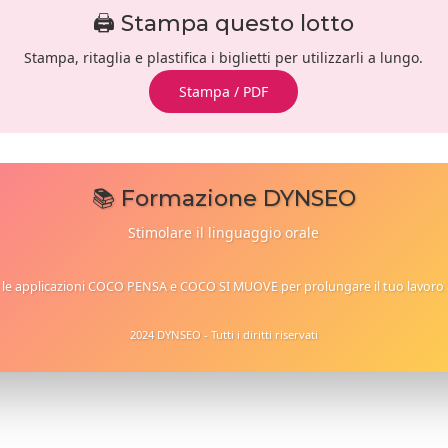
🖨️ Stampa questo lotto
Stampa, ritaglia e plastifica i biglietti per utilizzarli a lungo.
Stampa / PDF
📚 Formazione DYNSEO
Stimolare il linguaggio orale
 le applicazioni COCO PENSA e COCO SI MUOVE per prolungare il tuo lavoro 
2024 DYNSEO - Tutti i diritti riservati