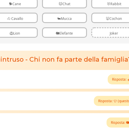
🐕Cane
🐱Chat
🐰Rabbit
🐴 Cavallo
🐄Mucca
🐷Cochon
🦁Lion
🐘Elefante
Joker
'intruso - Chi non fa parte della famiglia
Risposta: 
Risposta: 👕 (quest
Risposta: 