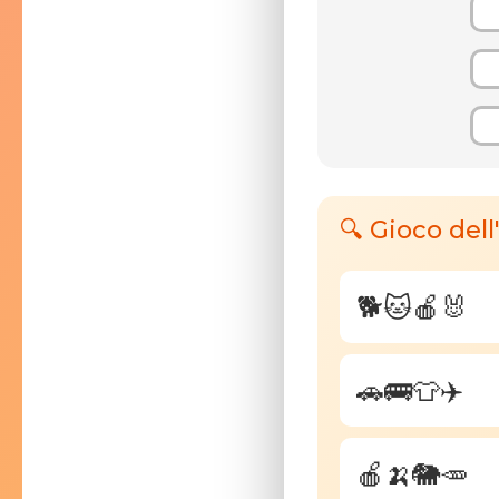
🔍 Gioco dell
🐕
🐱
🍎
🐰
🚗
🚌
👕
✈️
🍎
🍌
🐘
🥕