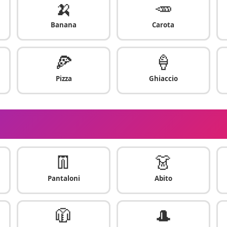
🍌
🥕
Banana
Carota
🍕
🍦
Pizza
Ghiaccio
👖
👗
Pantaloni
Abito
🧥
🎩