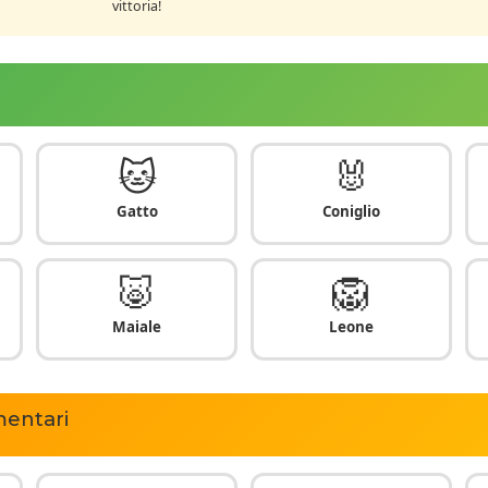
vittoria!
🐱
🐰
Gatto
Coniglio
🐷
🦁
Maiale
Leone
mentari