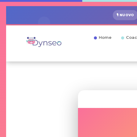
🎙️ NUOVO
Home
Coac