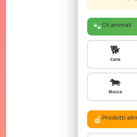
🐾
Gli animali
🐕
Cane
🐄
Mucca
🍎
Prodotti ali