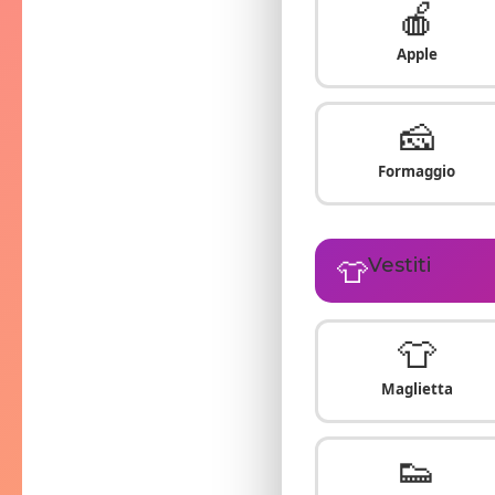
🍎
Apple
🧀
Formaggio
👕
Vestiti
👕
Maglietta
👟