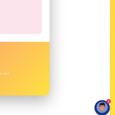
a casa!
1