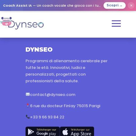
Coach Assist IA
— Un coach vocale che gioca con i tuoi cari
✕
Scopri →
DYNSEO
Programmi di allenamento cerebrale per
tutte le età. Innovativi, ludici e
personalizzati, progettati con
professionisti della salute.
contact@dynseo.com
6 rue du docteur Finlay 75015 Parigi
+33 9 66 93 84 22