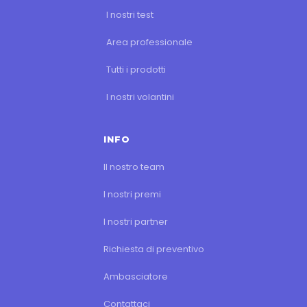
I nostri test
Area professionale
Tutti i prodotti
I nostri volantini
INFO
Il nostro team
I nostri premi
I nostri partner
Richiesta di preventivo
Ambasciatore
Contattaci