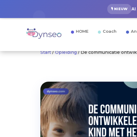
AI
🎙️ NIEUW
HOME
Coach
An
Start
/
Opleiding
/ De communicatie ontwik