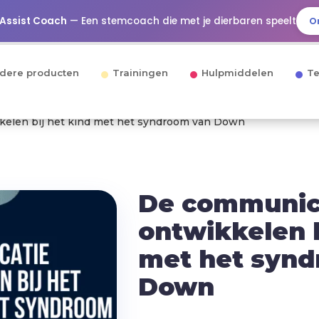
 Assist Coach
— Een stemcoach die met je dierbaren speelt
O
dere producten
Trainingen
Hulpmiddelen
Te
kelen bij het kind met het syndroom van Down
De communic
ontwikkelen b
met het syn
Down