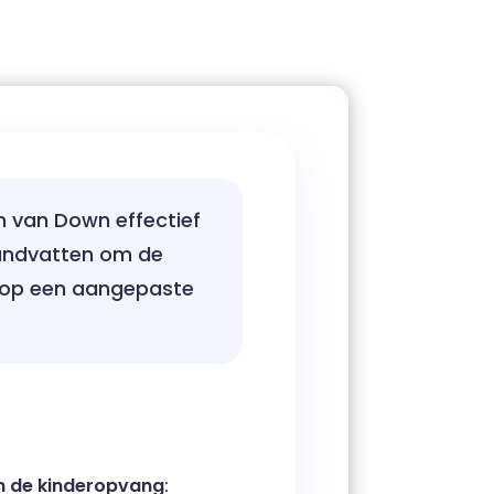
m van Down effectief
andvatten om de
 op een aangepaste
en de kinderopvang
: