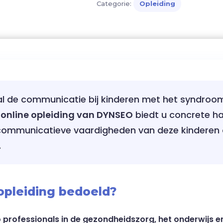
Categorie:
Opleiding
aantal
nal de communicatie bij kinderen met het syndroo
e
online opleiding van DYNSEO
biedt u concrete h
 communicatieve vaardigheden van deze kinderen
.
 opleiding bedoeld?
p
professionals in de gezondheidszorg, het onderwijs 