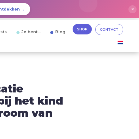
✕
ntdekken →
SHOP
CONTACT
sts
Je bent…
Blog
atie
ij het kind
droom van