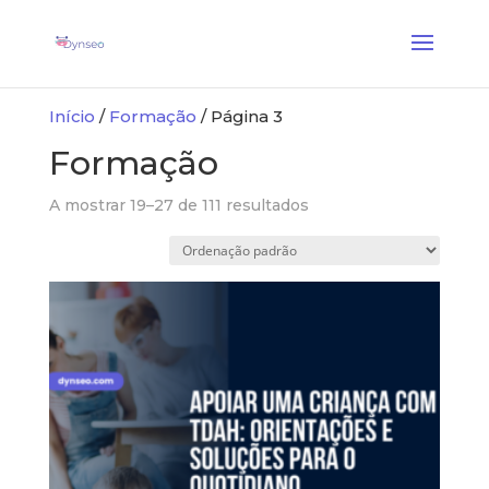
Coach Assist IA
— Um treinador vocal que joga com os seus entes queridos
✕
Descobrir →
Início
/
Formação
/ Página 3
Formação
A mostrar 19–27 de 111 resultados