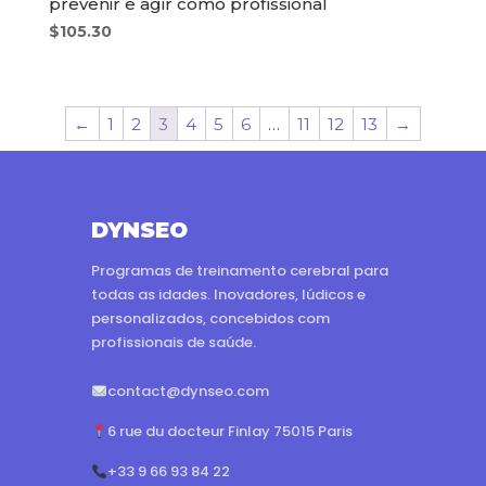
prevenir e agir como profissional
$
105.30
←
1
2
3
4
5
6
…
11
12
13
→
DYNSEO
Programas de treinamento cerebral para
todas as idades. Inovadores, lúdicos e
personalizados, concebidos com
profissionais de saúde.
contact@dynseo.com
6 rue du docteur Finlay 75015 Paris
+33 9 66 93 84 22