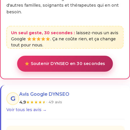
d'autres familles, soignants et thérapeutes qui en ont
besoin.
Un seul geste, 30 secondes :
laissez-nous un avis
Google
. Ça ne coûte rien, et ça change
tout pour nous.
Soutenir DYNSEO en 30 secondes
Avis Google DYNSEO
G
4,9
★
★
★
★
★
· 49 avis
Voir tous les avis →