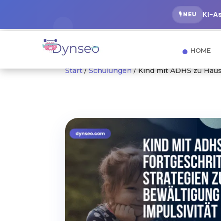
KI-A
🎙️ NEU
HOME
Start
/
Schulungen
/ Kind mit ADHS zu Haus