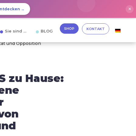
✕
ntdecken →
SHOP
KONTAKT
Sie sind …
BLOG
tät und Opposition
S zu Hause:
tene
r
von
und