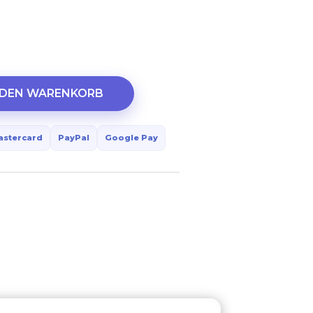
 DEN WARENKORB
astercard
PayPal
Google Pay