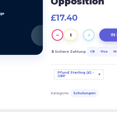
Opposition
£
17.40
−
+
IN
Kind
mit
ADHS
🔒 Sichere Zahlung
CB
Visa
M
zu
Hause:
Fortgeschrittene
Pfund Sterling (£) -
GBP
Strategien
zur
Bewältigung
Kategorie:
Schulungen
von
Impulsivität
und
Opposition