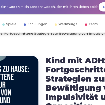
ssist-Coach
— Ein Sprach-Coach, der mit Ihren Lieben spielt
E
Spiele
Schulungen
Werkzeuge
Tests
e: Fortgeschrittene Strategien zur Bewältigung von Impulsivi
Kind mit ADH
Fortgeschrit
Strategien zu
Bewältigung 
Impulsivität 