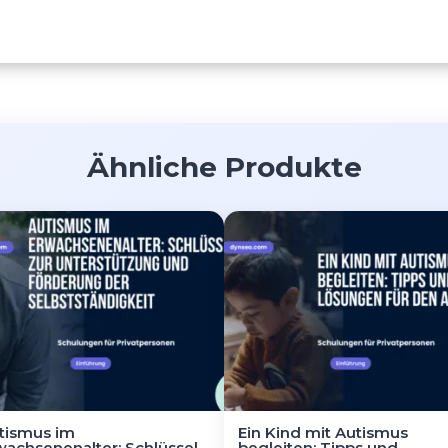
Menge
Ähnliche Produkte
tismus im
Ein Kind mit Autismus
wachsenenalter: Schlüssel
begleiten: Tipps und