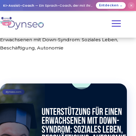
KI-Assist-Coach
— Ein Sprach-Coach, der mit Ihren Lieben spielt
✕
Entdecken →
Start
/
Schulungen
/ Unterstützung für einen
Erwachsenen mit Down-Syndrom: Soziales Leben,
Beschäftigung, Autonomie