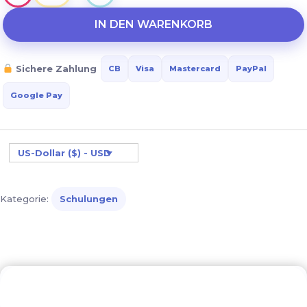
Unterstützung
für
IN DEN WARENKORB
einen
Erwachsenen
Sichere Zahlung
CB
Visa
Mastercard
PayPal
mit
Down-
Google Pay
Syndrom:
Soziales
Leben,
US-Dollar ($) - USD
Beschäftigung,
Autonomie
Kategorie:
Schulungen
Menge