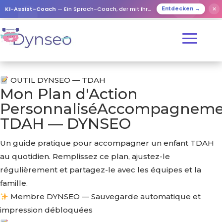
KI-Assist-Coach
— Ein Sprach-Coach, der mit Ihren Lieben spielt
✕
Entdecken →
OUTIL DYNSEO — TDAH
Mon
Plan d'Action
Personnalisé
Accompagneme
TDAH —
DYNSEO
Un guide pratique pour accompagner un enfant TDAH
au quotidien. Remplissez ce plan, ajustez-le
régulièrement et partagez-le avec les équipes et la
famille.
Membre DYNSEO — Sauvegarde automatique et
impression débloquées