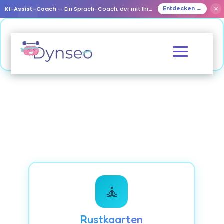
KI-Assist-Coach
— Ein Sprach-Coach, der mit Ihren Lieben spielt
✕
Entdecken →
🧘
Rustkaarten