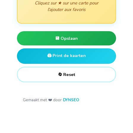
💾 Opslaan
🖨️ Print de kaarten
🔄 Reset
Gemaakt met ❤️ door
DYNSEO