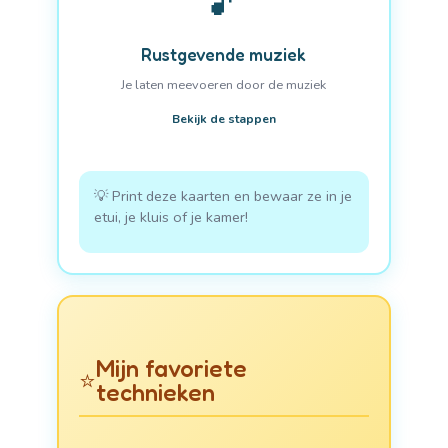
🎵
Rustgevende muziek
Je laten meevoeren door de muziek
Bekijk de stappen
💡 Print deze kaarten en bewaar ze in je
etui, je kluis of je kamer!
Mijn favoriete
⭐
technieken