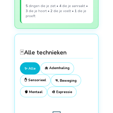
5
dingen die je ziet •
4
die je aanraakt •
3
die je hoort •
2
die je voelt •
1
die je
proeft
🃏
Alle technieken
🫁 Ademhaling
✨ Alle
✋ Sensorieel
🏃 Beweging
🧠 Mentaal
🎨 Expressie