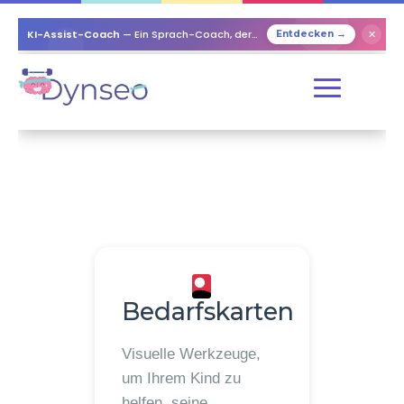
KI-Assist-Coach
— Ein Sprach-Coach, der mit Ihren Lieben spielt
Entdecken →
✕
Bedarfskarten
Visuelle Werkzeuge,
um Ihrem Kind zu
helfen, seine