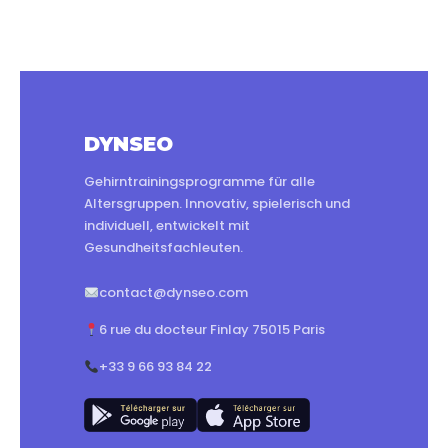
DYNSEO
Gehirntrainingsprogramme für alle
Altersgruppen. Innovativ, spielerisch und
individuell, entwickelt mit
Gesundheitsfachleuten.
contact@dynseo.com
6 rue du docteur Finlay 75015 Paris
+33 9 66 93 84 22