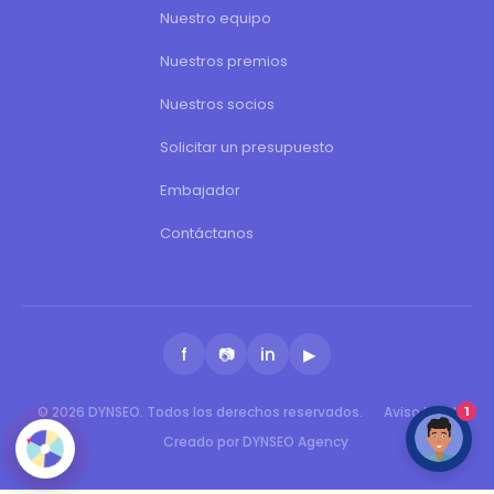
Nuestro equipo
Nuestros premios
Nuestros socios
Solicitar un presupuesto
Embajador
Contáctanos
f
📷
in
▶
© 2026 DYNSEO. Todos los derechos reservados.
Aviso legal
1
Creado por DYNSEO Agency