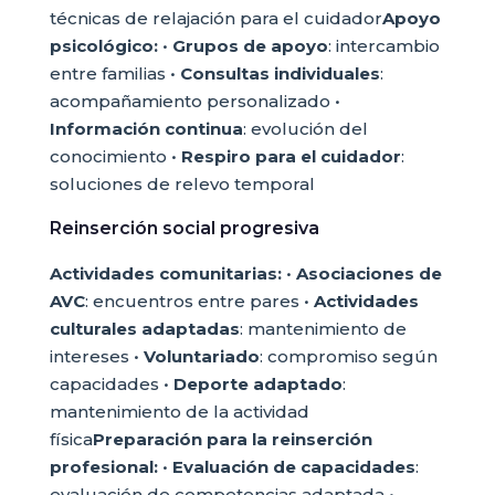
técnicas de relajación para el cuidador
Apoyo
psicológico:
•
Grupos de apoyo
: intercambio
entre familias •
Consultas individuales
:
acompañamiento personalizado •
Información continua
: evolución del
conocimiento •
Respiro para el cuidador
:
soluciones de relevo temporal
Reinserción social progresiva
Actividades comunitarias:
•
Asociaciones de
AVC
: encuentros entre pares •
Actividades
culturales adaptadas
: mantenimiento de
intereses •
Voluntariado
: compromiso según
capacidades •
Deporte adaptado
:
mantenimiento de la actividad
física
Preparación para la reinserción
profesional:
•
Evaluación de capacidades
:
evaluación de competencias adaptada •