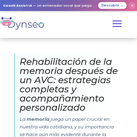
Coach Assist IA
— Un entrenador vocal que juega con tus seres queridos
✕
Descubrir →
Rehabilitación de la
memoria después de
un AVC: estrategias
completas y
acompañamiento
personalizado
La
memoria
juega un papel crucial en
nuestra vida cotidiana, y su importancia
se hace aún más evidente durante la