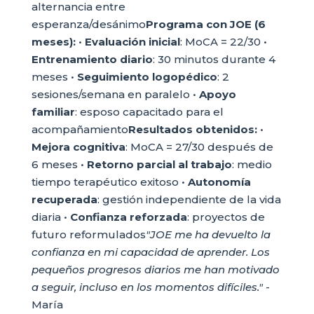
alternancia entre
esperanza/desánimo
Programa con JOE (6
meses):
•
Evaluación inicial
: MoCA = 22/30 •
Entrenamiento diario
: 30 minutos durante 4
meses •
Seguimiento logopédico
: 2
sesiones/semana en paralelo •
Apoyo
familiar
: esposo capacitado para el
acompañamiento
Resultados obtenidos:
•
Mejora cognitiva
: MoCA = 27/30 después de
6 meses •
Retorno parcial al trabajo
: medio
tiempo terapéutico exitoso •
Autonomía
recuperada
: gestión independiente de la vida
diaria •
Confianza reforzada
: proyectos de
futuro reformulados
"JOE me ha devuelto la
confianza en mi capacidad de aprender. Los
pequeños progresos diarios me han motivado
a seguir, incluso en los momentos difíciles."
-
María