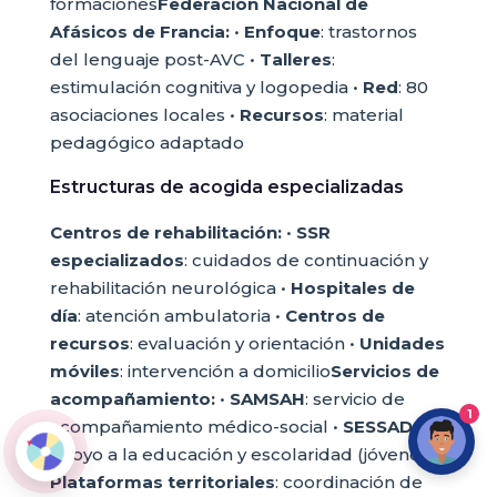
formaciones
Federación Nacional de
Afásicos de Francia:
•
Enfoque
: trastornos
del lenguaje post-AVC •
Talleres
:
estimulación cognitiva y logopedia •
Red
: 80
asociaciones locales •
Recursos
: material
pedagógico adaptado
Estructuras de acogida especializadas
Centros de rehabilitación:
•
SSR
especializados
: cuidados de continuación y
rehabilitación neurológica •
Hospitales de
día
: atención ambulatoria •
Centros de
recursos
: evaluación y orientación •
Unidades
móviles
: intervención a domicilio
Servicios de
acompañamiento:
•
SAMSAH
: servicio de
1
acompañamiento médico-social •
SESSAD
:
apoyo a la educación y escolaridad (jóvenes) •
Plataformas territoriales
: coordinación de