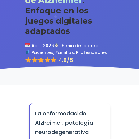
de Alzheimer
:
Enfoque en los
juegos digitales
adaptados
Abril 2026
15 min de lectura
Pacientes, Familias, Profesionales
4.8/5
La enfermedad de
Alzheimer, patología
neurodegenerativa