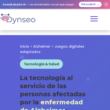
✕
Coach Assist IA
— Un entrenador vocal que juega con tus seres queridos
Descubrir →
Inicio
>
Alzheimer
> Juegos digitales
adaptados
Tecnología & Salud
La tecnología al
servicio de las
personas afectadas
por la
enfermedad