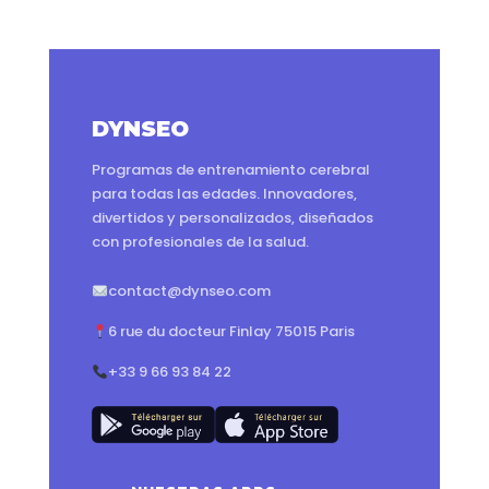
DYNSEO
Programas de entrenamiento cerebral
para todas las edades. Innovadores,
divertidos y personalizados, diseñados
con profesionales de la salud.
contact@dynseo.com
6 rue du docteur Finlay 75015 Paris
+33 9 66 93 84 22