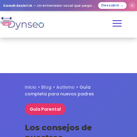
✕
Coach Assist IA
— Un entrenador vocal que juega con tus seres queridos
Descubrir →
Inicio
>
Blog
>
Autismo
> Guía
completa para nuevos padres
Guía Parental
Los consejos de