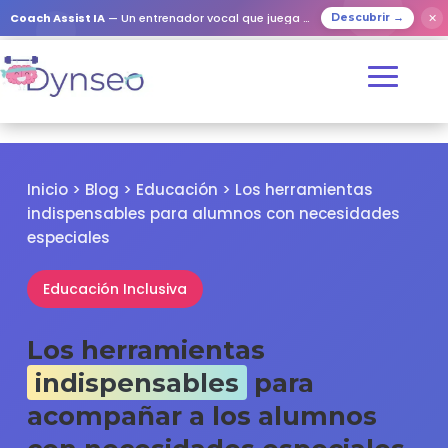
✕
Coach Assist IA
— Un entrenador vocal que juega con tus seres queridos
Descubrir →
Inicio
>
Blog
>
Educación
> Los herramientas
indispensables para alumnos con necesidades
especiales
Educación Inclusiva
Los herramientas
indispensables
para
acompañar a los alumnos